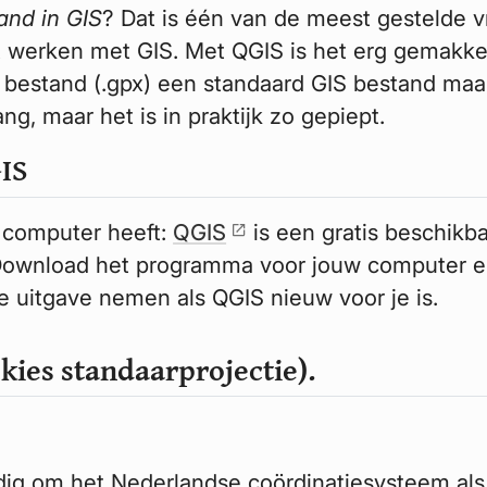
and in GIS
? Dat is één van de meest gestelde v
ot werken met GIS. Met QGIS is het erg gemakkeli
bestand (.gpx) een standaard GIS bestand maak
ang, maar het is in praktijk zo gepiept.
GIS
 computer heeft:
QGIS
is een gratis beschikb
Download het programma voor jouw computer 
ste uitgave nemen als QGIS nieuw voor je is.
+ kies standaarprojectie).
dig om het Nederlandse coördinatiesysteem als