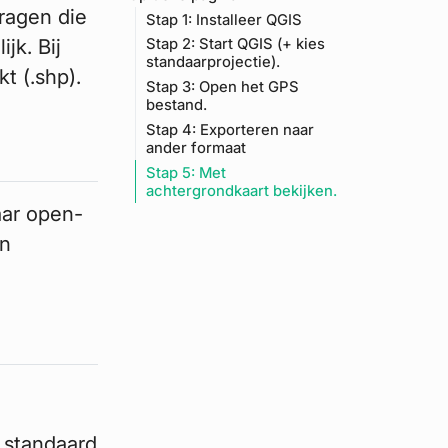
ragen die
Stap 1: Installeer QGIS
jk. Bij
Stap 2: Start QGIS (+ kies
standaarprojectie).
t (.shp).
Stap 3: Open het GPS
bestand.
Stap 4: Exporteren naar
ander formaat
Stap 5: Met
achtergrondkaart bekijken.
aar open-
en
 standaard