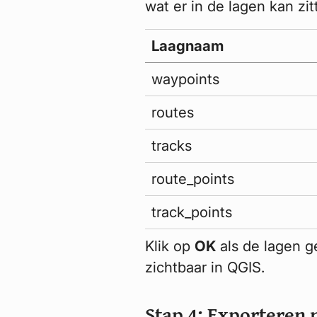
wat er in de lagen kan zit
Laagnaam
waypoints
routes
tracks
route_points
track_points
Klik op
OK
als de lagen g
zichtbaar in QGIS.
Stap 4: Exporteren 