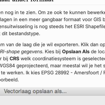
en nog in te zien. Om ze ook te kunnen bewerk
agen in een meer gangbaar formaat voor GIS 
nsuitwisseling is nog steeds het ESRI Shapefil
dit bestandstype.
m van de laag die je wil exporteren. Klik dan o
RI-shape gegevens
. Kies bij
Opslaan Als
de loc
r bij
CRS
welk coordinatiesysteem is geselecte
t WGS84 geprojecteerd, maar meestal wil je het 
 te werken. Ik kies EPSG 28992 - Amersfoort /
oorbeeld.