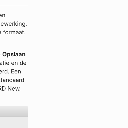
en
bewerking.
e formaat.
p
Opslaan
atie en de
erd. Een
standaard
 RD New.