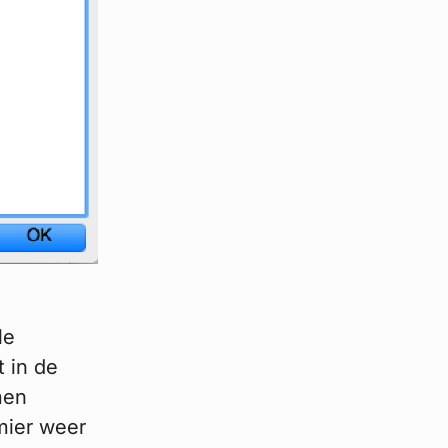
le
t in de
men
mier weer