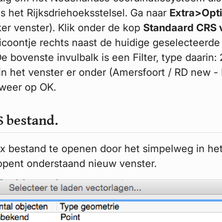
is het Rijksdriehoeksstelsel. Ga naar
Extra>Opt
ker venster). Klik onder de kop
Standaard CRS 
icoontje rechts naast de huidige geselecteerd
bovenste invulbalk is een Filter, type daarin:
in het venster er onder (Amersfoort / RD new -
 weer op OK.
S bestand.
gpx bestand te openen door het simpelweg in he
opent onderstaand nieuw venster.