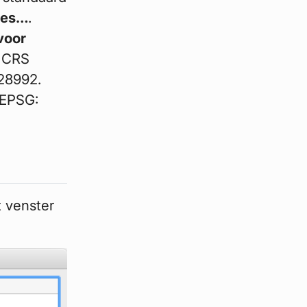
ies…
.
voor
e CRS
 28992.
 EPSG:
t venster